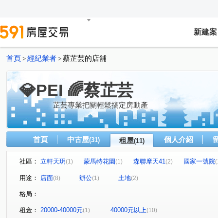
新建案
首頁
經紀業者
蔡芷芸的店舖
>
>
💎PEI 🌈蔡芷芸
芷芸專業把關輕鬆搞定房動產
首頁
中古屋
個人介紹
(31)
租屋
(11)
社區：
立軒天玥
蒙馬特花園
森聯摩天41
國家一號院
(1)
(1)
(2)
(
山業寓璽
世貿新都
席悅
吉祥路
文化二
(1)
(1)
(1)
(1)
用途：
店面
辦公
土地
(8)
(1)
(2)
文化三路一段
文化三路二段
文林六街
文化二
(2)
(3)
(1)
格局：
仁愛路二段
下湖街
(1)
(1)
租金：
20000-40000元
40000元以上
(1)
(10)