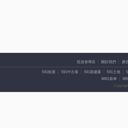
投資者專區
關於我們
廣
591租屋
591中古屋
591新建案
591土地
8891新車
88
Copyrigh