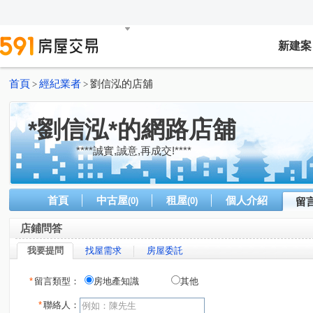
新建案
首頁
經紀業者
劉信泓的店舖
>
>
*劉信泓*的網路店舖
****誠實,誠意,再成交!****
首頁
中古屋
租屋
個人介紹
(0)
(0)
留
店鋪問答
我要提問
找屋需求
房屋委託
*
留言類型：
房地產知識
其他
*
聯絡人：