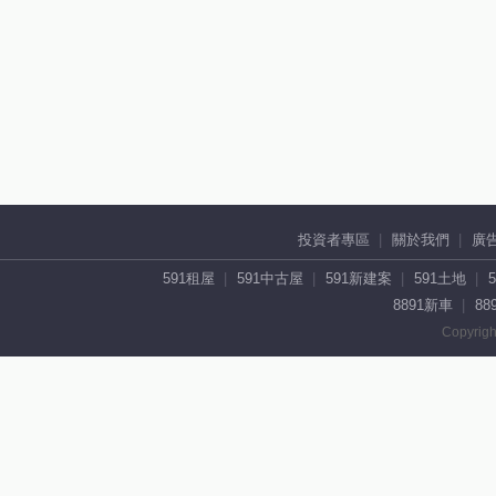
投資者專區
關於我們
廣
591租屋
591中古屋
591新建案
591土地
8891新車
88
Copyrigh