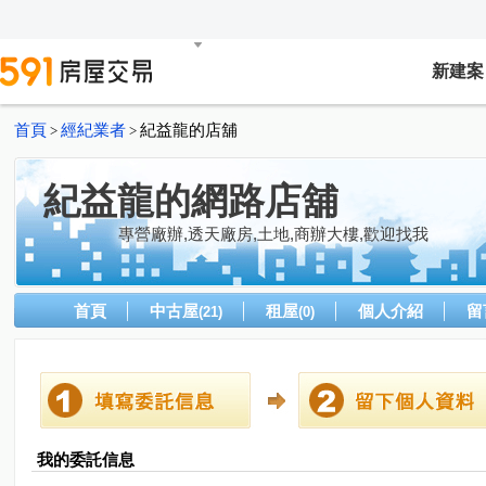
新建案
首頁
經紀業者
紀益龍的店舖
>
>
紀益龍的網路店舖
專營廠辦,透天廠房,土地,商辦大樓,歡迎找我
首頁
中古屋
租屋
個人介紹
留
(21)
(0)
我的委託信息