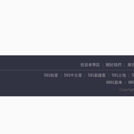
投資者專區
關於我們
廣
591租屋
591中古屋
591新建案
591土地
8891新車
88
Copyrigh