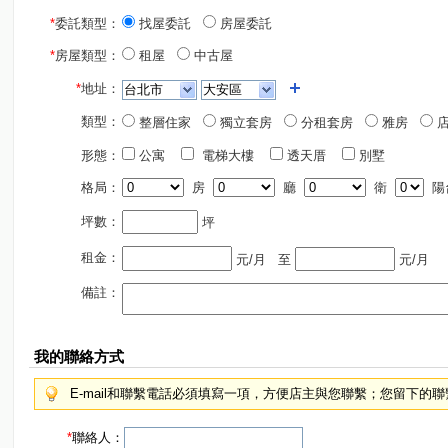
*
委託類型：
找屋委託
房屋委託
*
房屋類型：
租屋
中古屋
*
地址：
類型：
整層住家
獨立套房
分租套房
雅房
店
形態：
公寓
電梯大樓
透天厝
別墅
格局：
房
廳
衛
陽
坪數：
坪
租金：
元/月
至
元/月
備註：
我的聯絡方式
E-mail和聯繫電話必須填寫一項，方便店主與您聯繫；您留下的
*
聯絡人：