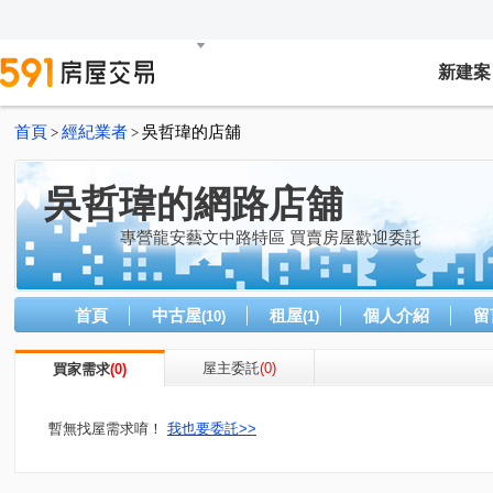
新建案
首頁
經紀業者
吳哲瑋的店舖
>
>
吳哲瑋的網路店舖
專營龍安藝文中路特區 買賣房屋歡迎委託
首頁
中古屋
租屋
個人介紹
留
(10)
(1)
屋主委託
(0)
買家需求
(0)
暫無找屋需求唷！
我也要委託>>