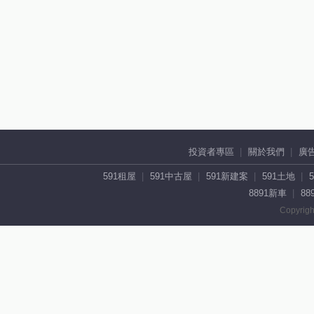
投資者專區
關於我們
廣
591租屋
591中古屋
591新建案
591土地
8891新車
88
Copyrigh