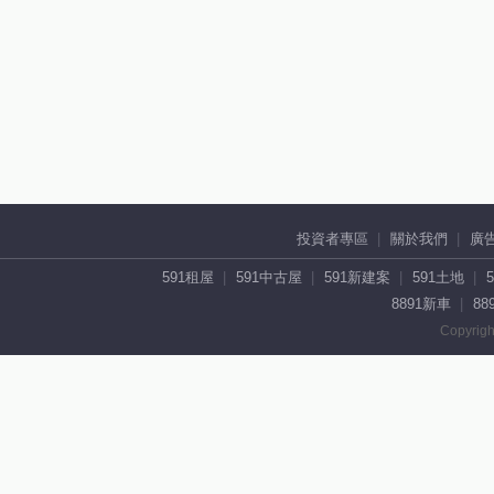
投資者專區
關於我們
廣
591租屋
591中古屋
591新建案
591土地
8891新車
88
Copyrigh