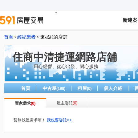
新建案
首頁
經紀業者
陳冠武的店舖
>
>
住商中清捷運網路店舖
用心經營、從心出發、耐心服務
首頁
中古屋
租屋
個人介紹
(199)
(0)
屋主委託
(0)
買家需求
(0)
暫無找屋需求唷！
我也要委託>>