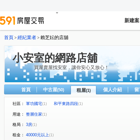
新建案
首頁
經紀業者
賴芝妘的店舖
>
>
小安室的網路店舖
買屋賣屋找安室，讓你安心又放心！
首頁
中古屋
個人介紹
留
(50)
租屋
(1)
社區：
軍功國宅
和平東路四段
(1)
(1)
用途：
整層住家
(1)
格局：
3房
(1)
租金：
40000元以上
(1)