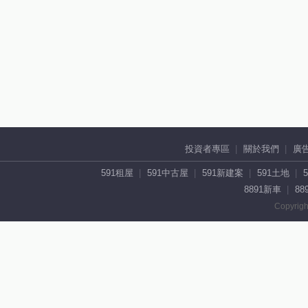
投資者專區
關於我們
廣
591租屋
591中古屋
591新建案
591土地
8891新車
88
Copyrigh