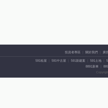
投資者專區
關於我們
廣
591租屋
591中古屋
591新建案
591土地
8891新車
88
Copyrigh