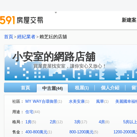
新建案
首頁
經紀業者
賴芝妘的店舖
>
>
小安室的網路店舖
買屋賣屋找安室，讓你安心又放心！
首頁
租屋
個人介紹
留
中古屋
(1)
(44)
社區：
MY WAY合環御景
水美安康
風華
美麗國幸福
(1)
(1)
(1)
發現之旅
聯上拾玉
文山綠地
上河圖
環
(1)
(1)
(1)
(1)
用途：
住宅
(44)
合環LANDMARK
文學名住
海悅假期
萬芳蘊
(1)
(1)
(1)
(1
格局：
1房
2房
3房
4房
5房以
(5)
(12)
(17)
(8)
綠意仙跡
河畔生活家
園頂
大學詩鄉
再
(1)
(1)
(1)
(1)
綠中海二期
園上園
鳳凰城
達觀A7
敦南
(1)
(2)
(1)
(1)
售金：
400-800萬元
800-1200萬元
1200-2000
(1)
(5)