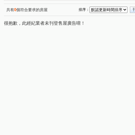
興家社區
宏廷富山滙
中和100
沐極
極景
(1)
(1)
(1)
(1)
伴山別墅2期G區透天區
勝旺有境
愛眉山莊
寶
(1)
(1)
(1)
共有
0
個符合要求的房屋
排序：
安康路一段
安成街
北宜路二段
中興路一段
(1)
(1)
(1)
(1)
很抱歉，此經紀業者未刊登售屋廣告唷！
中和街
永新街
育英街
辛亥路七段
寶慶
(1)
(1)
(1)
(1)
木柵路一段
碧潭路
溪口街
興德路
溪園
(1)
(1)
(1)
(1)
民族路
和興路
中興路二段
忠順街一段
(1)
(1)
(3)
(1)
木柵路二段
安祥路
圓通路
中正路
達觀
(1)
(2)
(1)
(1)
大同街
永樂街
富山路
永安街
安光路
(1)
(1)
(1)
(1)
(1)