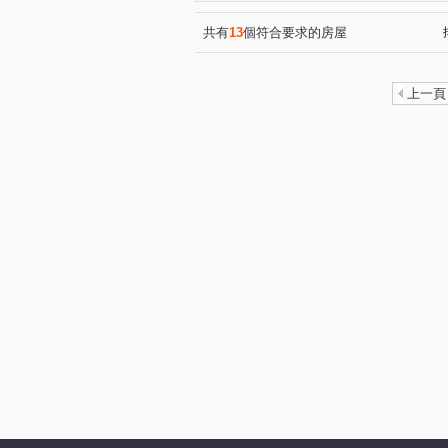
仁愛路二段
(1)
共有
13
個符合要求的房屋
上一頁