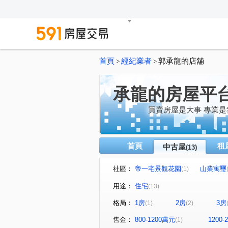
首頁
經紀業者
郭承龍的店舖
>
>
承龍的房屋平
買賣房屋是大事 專業
首頁
租
中古屋
(13)
社區：
帝一宅景觀花園
山業寓璽
(1)
玄泰PTW(日光區)
境樂大
(1)
用途：
住宅
(13)
世紀長虹
台北小天地一二
(1)
格局：
1房
2房
3房
(1)
(2)
吉祥路
竹林路
文化
(1)
(1)
文化北路一段
民富二街
(1)
(1)
售金：
800-1200萬元
1200
(1)