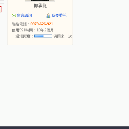
郭承龍
留言諮詢
我要委託
聯絡電話：
0979-626-921
使用591時間：10年2個月
一週活躍度：
偶爾來一次