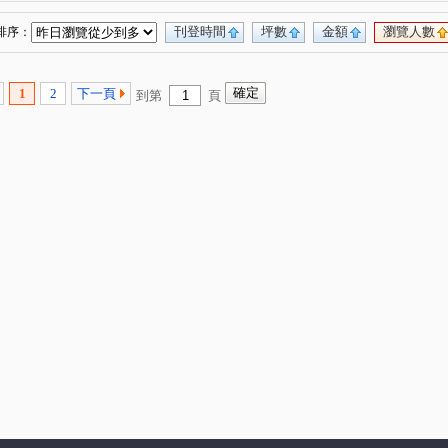
刊登時間
坪數
金額
瀏覽人數
排序：
1
2
下一頁
到第
頁