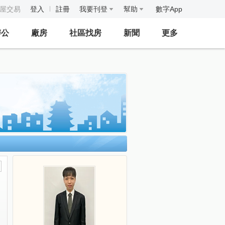
房屋交易
登入
註冊
我要刊登
幫助
數字App
辦公
廠房
社區找房
新聞
更多