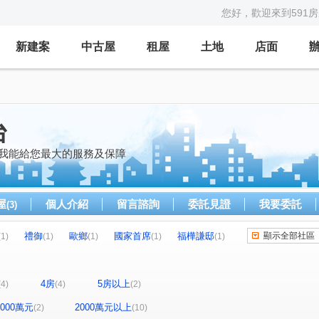
您好，歡迎來到591
新建案
中古屋
租屋
土地
店面
台
是我能給您最大的服務及保障
屋
個人介紹
留言諮詢
委託見證
我要委託
(3)
禮御
歐鄉
國家首席
福樺謙邸
顯示全部社區
(1)
(1)
(1)
(1)
(1)
樓
鉅慶銘鑄2-登峰
翔譽101大樓
(1)
(1)
(1)
期
仁愛錄
中山路
民權路
(1)
(1)
(1)
(1)
4房
5房以上
(4)
(4)
(2)
二路二段
信義路
文化三路二段
(1)
(1)
(1)
八德路四段
忠孝三路
仁愛路一段
(1)
(1)
(1)
-2000萬元
2000萬元以上
(2)
(10)