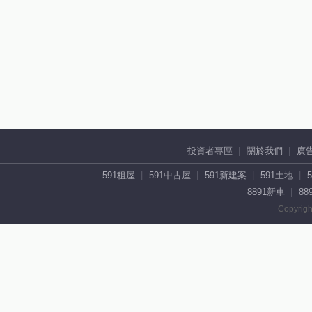
投資者專區
關於我們
廣
591租屋
591中古屋
591新建案
591土地
8891新車
88
Copyrigh