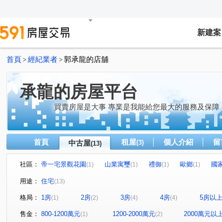
新建案
首頁
經紀業者
郭承龍的店舖
>
>
承龍的房屋平台
買賣房屋是大事 專業是我能給您最大的服務及保障
首頁
租屋
個人介紹
留
中古屋
(3)
(13)
社區：
帝一宅景觀花園
山業寓璽
禮御
歐鄉
國
(1)
(1)
(1)
(1)
玄泰PTW(日光區)
境樂大樓
鉅慶銘鑄2-登峰
翔
(1)
(1)
(1)
用途：
住宅
(13)
世紀長虹
台北小天地一二期
仁愛錄
中山路
(1)
(1)
(1)
(1)
格局：
1房
2房
3房
4房
5房以
(1)
(2)
(4)
(4)
吉祥路
竹林路
文化二路二段
信義路
文
(1)
(1)
(1)
(1)
文化北路一段
民富二街
八德路四段
忠孝三路
(1)
(1)
(1)
(
售金：
800-1200萬元
1200-2000萬元
2000萬元以
(1)
(2)