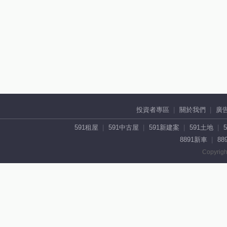
投資者專區
關於我們
廣
591租屋
591中古屋
591新建案
591土地
8891新車
88
Copyrigh