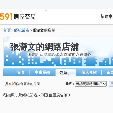
新建案
首頁
經紀業者
張瀞文的店舖
>
>
張瀞文的網路店舖
困難給我 簡單給你 永義瀞文 永遠盡心
首頁
中古屋
個人介紹
留
(0)
租屋
(0)
共有
0
個符合要求的房屋
排序：
很抱歉，此經紀業者未刊登租屋廣告唷！