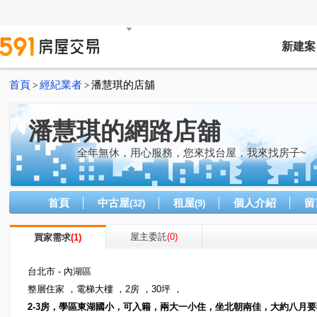
新建案
首頁
經紀業者
潘慧琪的店舖
>
>
潘慧琪的網路店舖
全年無休，用心服務，您來找台屋，我來找房子~
首頁
中古屋
租屋
個人介紹
留
(32)
(9)
屋主委託
(0)
買家需求
(1)
台北市 - 內湖區
整層住家 ，電梯大樓 ，2房 ，30坪 ，
2-3房，學區東湖國小，可入籍，兩大一小住，坐北朝南佳，大約八月