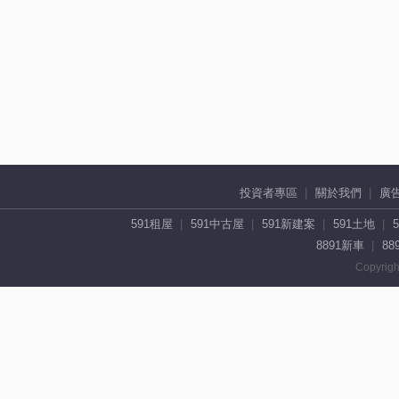
投資者專區
關於我們
廣
591租屋
591中古屋
591新建案
591土地
8891新車
88
Copyrigh