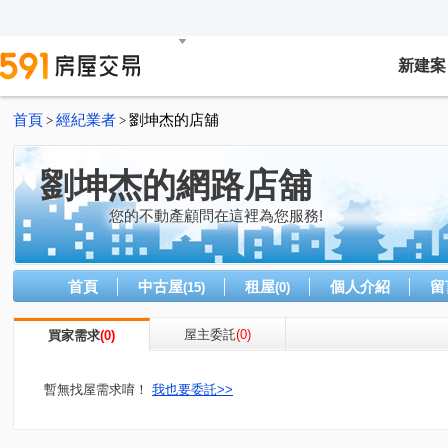
新建案
首頁
經紀業者
劉坤杰的店舖
>
>
劉坤杰的網路店舖
您的不動產顧問在這裡為您服務!
首頁
中古屋
租屋
個人介紹
留
(15)
(0)
屋主委託
(0)
買家需求
(0)
暫無找屋需求唷！
我也要委託>>