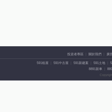
投資者專區
關於我們
廣
591租屋
591中古屋
591新建案
591土地
8891新車
88
Copyrigh