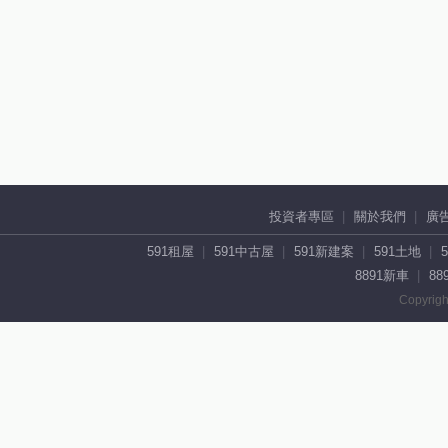
投資者專區
關於我們
廣
591租屋
591中古屋
591新建案
591土地
8891新車
88
Copyrigh