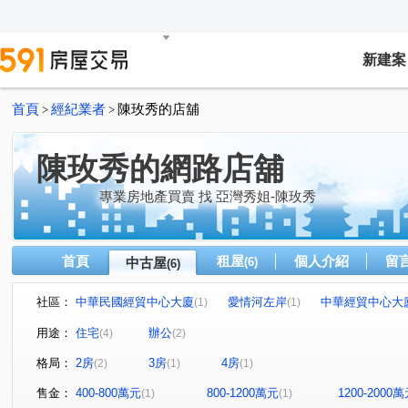
新建案
首頁
經紀業者
陳玫秀的店舖
>
>
陳玫秀的網路店舖
專業房地產買賣 找 亞灣秀姐-陳玫秀
首頁
租屋
個人介紹
留
中古屋
(6)
(6)
社區：
中華民國經貿中心大廈
愛情河左岸
中華經貿中心大
(1)
(1)
義華路
中山二路
河東路
高鳳路
明華路
(1)
(2)
(1)
(1)
(
用途：
住宅
辦公
(4)
(2)
格局：
2房
3房
4房
(2)
(1)
(1)
售金：
400-800萬元
800-1200萬元
1200-2000
(1)
(1)