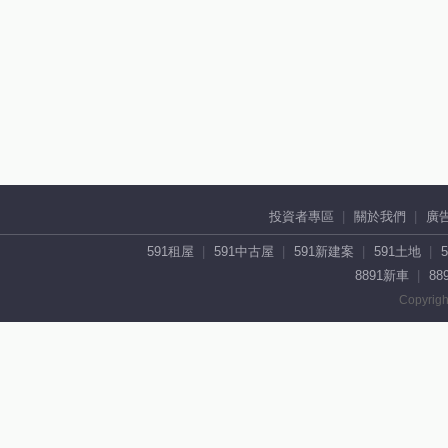
投資者專區
關於我們
廣
591租屋
591中古屋
591新建案
591土地
8891新車
88
Copyrigh