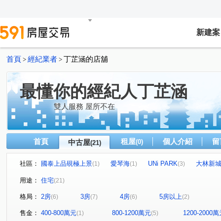
新建案
首頁
經紀業者
丁芷涵的店舖
>
>
最懂你的經紀人丁芷涵
雙人服務 屋所不在
首頁
租屋
個人介紹
留
中古屋
(0)
(21)
社區：
國泰上品硯極上景
愛琴海
UNi PARK
大林新
(1)
(1)
(3)
文府硯
遠雄明日讚
高統嶺摩登廣場
國泰仰睦
(1)
(1)
(1)
(
用途：
住宅
(21)
臻藏詠潤
佳鋐城意
太子君峰會
世界帝心大廈
(1)
(1)
(1)
(
格局：
2房
3房
4房
5房以上
(6)
(7)
(6)
(2)
中華東路二段
國平北路
郡平路
勝利路
(1)
(1)
(3)
(1)
民生路二段
文平路
大灣路
西勢路
歸仁
(1)
(1)
(1)
(1)
售金：
400-800萬元
800-1200萬元
1200-2000
(1)
(5)