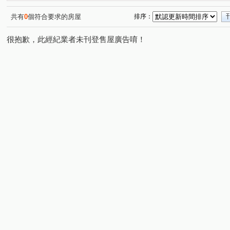
湖美二街
平道二路
安和路一段
建平七街
(1)
(1)
(1)
(1)
海安路三段
崇善路
(1)
(1)
共有
0
個符合要求的房屋
排序：
很抱歉，此經紀業者未刊登售屋廣告唷！