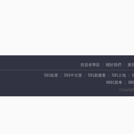
投資者專區
關於我們
廣
591租屋
591中古屋
591新建案
591土地
8891新車
88
Copyrigh