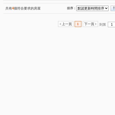
湖美二街
平道二路
安和路一段
建平七街
(1)
(1)
(1)
(1)
海安路三段
崇善路
(1)
(1)
共有
4
個符合要求的房屋
排序：
上一頁
1
下一頁
到第