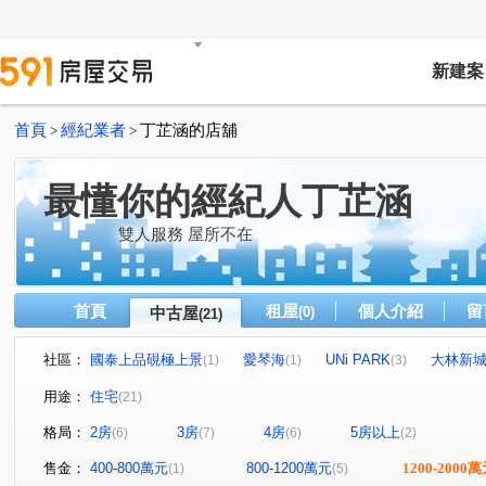
新建案
首頁
經紀業者
丁芷涵的店舖
>
>
最懂你的經紀人丁芷涵
雙人服務 屋所不在
首頁
租屋
個人介紹
留
中古屋
(0)
(21)
社區：
國泰上品硯極上景
愛琴海
UNi PARK
大林新
(1)
(1)
(3)
文府硯
遠雄明日讚
高統嶺摩登廣場
國泰仰睦
(1)
(1)
(1)
(
用途：
住宅
(21)
臻藏詠潤
佳鋐城意
太子君峰會
世界帝心大廈
(1)
(1)
(1)
(
格局：
2房
3房
4房
5房以上
(6)
(7)
(6)
(2)
中華東路二段
國平北路
郡平路
勝利路
(1)
(1)
(3)
(1)
民生路二段
文平路
大灣路
西勢路
歸仁
(1)
(1)
(1)
(1)
售金：
400-800萬元
800-1200萬元
1200-2000
(1)
(5)