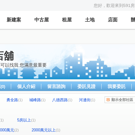
您好，歡迎來到591
新建案
中古屋
租屋
土地
店面
店舖
屋可以找我 您滿意最重要
屋
個人介紹
留言諮詢
委託見證
我要委託
(0)
勇全路
城峰路
八德西路
河邊街
顯示全部社區
(1)
(1)
(1)
(1)
5房以上
(1)
(1)
-2000萬元
2000萬元以上
(2)
(1)