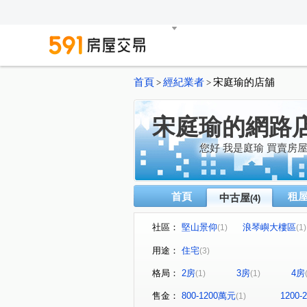
首頁
經紀業者
宋庭瑜的店舖
>
>
宋庭瑜的網路
您好 我是庭瑜 買賣房
首頁
租
中古屋
(4)
社區：
堅山景仰
浪琴嶼大樓區
(1)
(1)
用途：
住宅
(3)
格局：
2房
3房
4房
(1)
(1)
售金：
800-1200萬元
1200
(1)