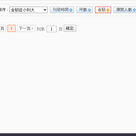
刊登時間
坪數
金額
瀏覽人數
排序：
一頁
1
下一頁
到第
頁