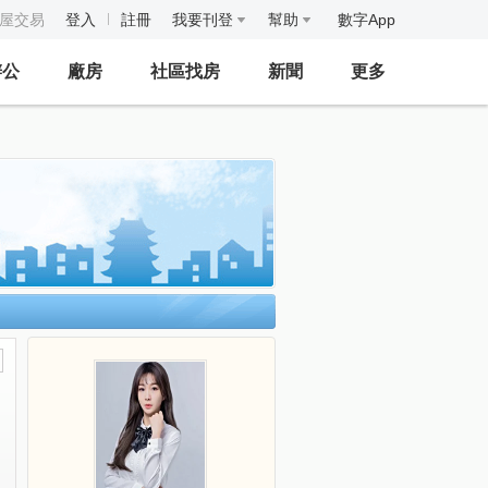
房屋交易
登入
註冊
我要刊登
幫助
數字App
辦公
廠房
社區找房
新聞
更多