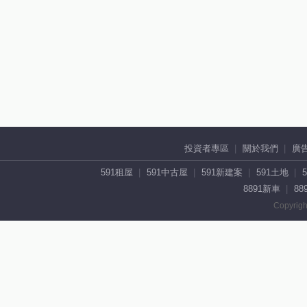
投資者專區
關於我們
廣
591租屋
591中古屋
591新建案
591土地
8891新車
88
Copyrigh