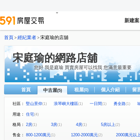
新建案
首頁
經紀業者
宋庭瑜的店舖
>
>
宋庭瑜的網路店舖
您好 我是庭瑜 買賣房屋可以找我 您滿意最重要
首頁
租屋
個人介紹
留
中古屋
(0)
(5)
社區：
堅山景仰
浪琴嶼大樓區
一日間
勇全路
(1)
(1)
(1)
(1)
河邊街
永華十二街
(1)
(1)
用途：
住宅
(4)
格局：
2房
3房
4房
5房以上
(1)
(1)
(1)
(2)
售金：
800-1200萬元
1200-2000萬元
2000萬元以
(1)
(2)