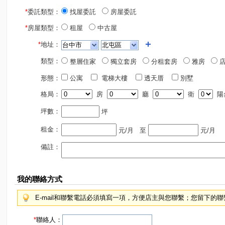
*
委託類型：
找屋委託
房屋委託
*
房屋類型：
租屋
中古屋
*
地址：
類型：
整層住家
獨立套房
分租套房
雅房
店
形態：
公寓
電梯大樓
透天厝
別墅
格局：
房
廳
衛
陽
坪數：
坪
租金：
元/月
至
元/月
備註：
我的聯絡方式
E-mail和聯繫電話必須填寫一項，方便店主與您聯繫；您留下的
*
聯絡人：