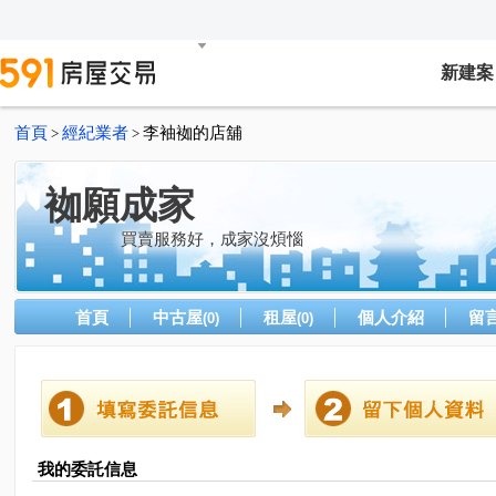
新建案
首頁
經紀業者
李袖袽的店舖
>
>
袽願成家
買賣服務好，成家沒煩惱
首頁
中古屋
租屋
個人介紹
留
(0)
(0)
我的委託信息