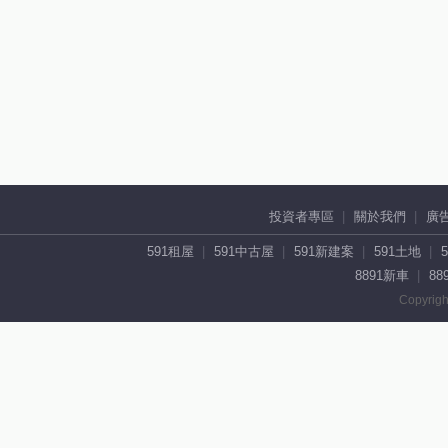
投資者專區
關於我們
廣
591租屋
591中古屋
591新建案
591土地
8891新車
88
Copyrigh