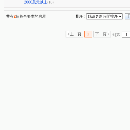
勝美琚
大智若魚
大城雪梨D區
丹源齊玉
(2)
(1)
(1)
(1)
2000萬元以上
(10)
大里星鑽
潤隆
茂洋馥域
坤聯發工學匯
(1)
(1)
(1)
(1)
德鑫楓華
東光皇家金邸
嶺頭仰
福慧明珠
(1)
(1)
(1)
(1)
共有
2
個符合要求的房屋
排序：
W時代
臨港路四段
向上路五段
向上路一段
(1)
(1)
(2)
(1)
環太東路
三榮路二段
圓環東路
長生路
(2)
(1)
(1)
(1)
上一頁
1
下一頁
到第
中清路二段
福田一街
健行路
永春南路
(1)
(2)
(1)
(1)
寶山二街
忠勇路
福田二街
至善路
益昌
(2)
(3)
(1)
(1)
義芳街
精科路
中正路
高鐵東路
建功路
(2)
(1)
(1)
(1)
(
保安二街
益豐西街
黎明路二段
塗城路
(1)
(1)
(1)
(1)
竹師路二段
工學路
嶺東南路
楓和路
嘉
(1)
(1)
(1)
(1)
德芳南路
國安二路
(1)
(1)