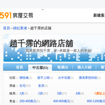
新建案
首頁
經紀業者
趙千霈的店舖
>
>
趙千霈的網路店舖
買房賣房找千霈，家~承載著一家人的幸福!
首頁
租屋
個人介紹
留
中古屋
(9)
(51)
社區：
聯悦臻
惠宇上晴
台中珍愛
勝美夢想特區
(1)
(1)
(1)
(1)
富都匯
展裕榮耀
富旺天藍
雅都富庭
理
(1)
(1)
(1)
(1)
用途：
住宅
套房
(50)
(1)
勝美樹廈
高鐵捷市城
美麗新世界A
菁科2MAX
(1)
(1)
(1)
格局：
1房
2房
3房
4房
5房以
(3)
(15)
(27)
(4)
國聚之見
勝美彩虹城
富宇綠都心
真愛逢甲大
(1)
(2)
(1)
大城仰雲
精銳香草天籟
敘山行路
總太2020
(1)
(2)
(1)
(1)
售金：
200-400萬元
400-800萬元
800-1200萬
(1)
(3)