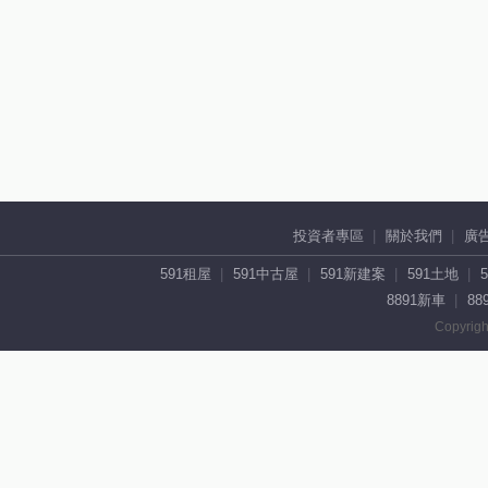
投資者專區
關於我們
廣
591租屋
591中古屋
591新建案
591土地
8891新車
88
Copyrigh