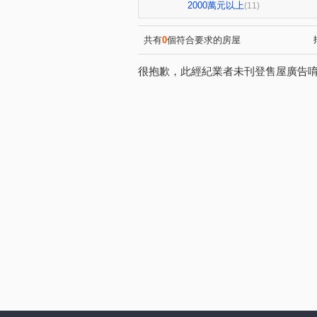
登陽未來之丘
勝美琚
(1)
(2)
2000萬元以上
(11)
大未來
大松林裡
大
(1)
(1)
微笑城市
德鑫楓華
(1)
(1)
共有
0
個符合要求的房屋
精科路
臨港路四段
(2)
(1)
很抱歉，此經紀業者未刊登售屋廣告
環太東路
三榮路二段
(2)
(1)
中清路二段
福田一街
(1)
(2)
寶山二街
忠勇路
福
(2)
(3)
義芳街
中正路
高鐵
(2)
(1)
益豐西街
黎明路二段
(1)
(1)
工學路
嶺東南路
楓
(1)
(1)