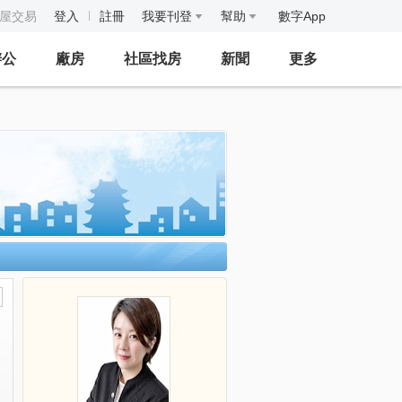
房屋交易
登入
註冊
我要刊登
幫助
數字App
辦公
廠房
社區找房
新聞
更多