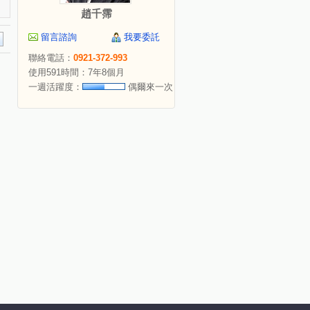
趙千霈
留言諮詢
我要委託
聯絡電話：
0921-372-993
使用591時間：7年8個月
一週活躍度：
偶爾來一次