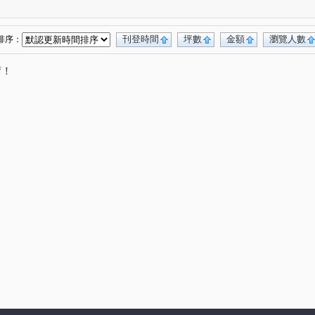
大智若魚
大城雪梨D區
丹源齊玉
(1)
(1)
(1)
里星鑽
潤隆
茂洋馥域
坤聯發工學匯
(1)
(1)
(1)
(1)
東光皇家金邸
德芳南路
嘉二路
(1)
(1)
(1)
刊登時間
坪數
金額
瀏覽人數
排序：
向上路五段
向上路一段
寶山東一街
(2)
(1)
(1)
唷！
圓環東路
長生路
溪南路一段
(1)
(1)
(1)
健行路
永春南路
新興路
春安路
(1)
(1)
(1)
(3)
田二街
至善路
益昌五街
福誠路
(1)
(1)
(2)
(1)
東路
建功路
惠中路三段
保安二街
(1)
(2)
(1)
(1)
塗城路
龍富十二街
竹師路二段
(1)
(1)
(1)
和路
(1)