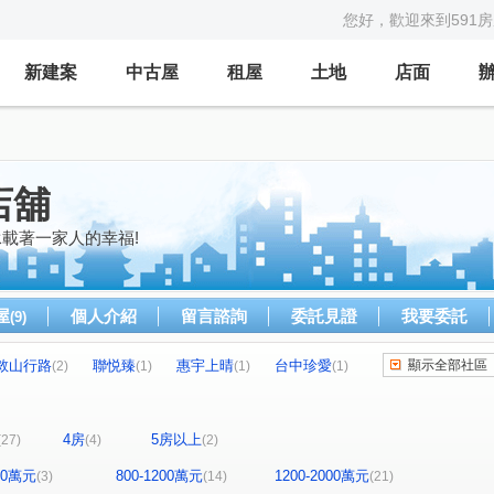
您好，歡迎來到591
新建案
中古屋
租屋
土地
店面
店舖
載著一家人的幸福!
屋
個人介紹
留言諮詢
委託見證
我要委託
(9)
敘山行路
聯悦臻
惠宇上晴
台中珍愛
顯示全部社區
(2)
(1)
(1)
(1)
富都匯
展裕榮耀
富旺天藍
(1)
(1)
(1)
勝美樹廈
高鐵捷市城
美麗新世界A
(1)
(1)
(1)
4房
5房以上
(27)
(4)
(2)
國聚之見
勝美彩虹城
富宇綠都心
(1)
(2)
(1)
大城仰雲
精銳香草天籟
總太2020
(2)
(1)
(2)
(1)
800萬元
800-1200萬元
1200-2000萬元
(3)
(14)
(21)