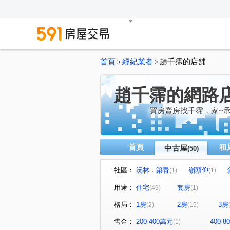
首頁
經紀業者
趙千霈的店舖
>
>
趙千霈的網路
買房賣房找千霈，家~承
首頁
租
中古屋
(50)
社區：
沅林．築青
嶺頭仰
(1)
(1)
勝美夢想特區
心之所向
(1)
(1)
用途：
住宅
套房
(49)
(1)
雅都富庭
理和 時光嶼
(1)
(1)
格局：
1房
2房
3房
(2)
(15)
菁科2MAX
蔚藍海岸
(3)
(1)
真愛逢甲大樓
侑信千鳥格
(1)
售金：
200-400萬元
400-
(1)