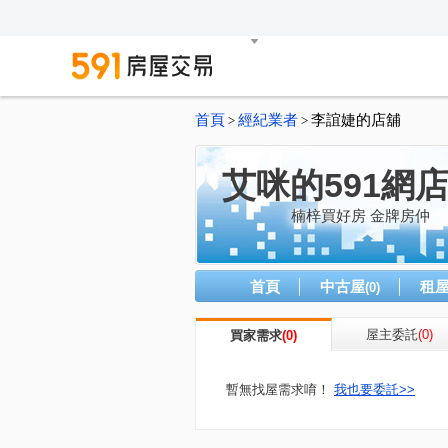
首頁
經紀業者
李誼婕的店舖
>
>
艾咪的591網
楠梓買好房 金牌房仲
首頁
中古屋
租
(0)
屋主委託
(0)
買家需求
(0)
暫無找屋需求唷！
我也要委託>>