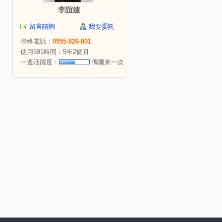
李誼婕
留言諮詢
我要委託
聯絡電話：
0955-826-801
使用591時間：5年2個月
一週活躍度：
偶爾來一次