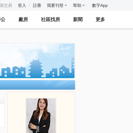
房屋交易
登入
註冊
我要刊登
幫助
數字App
辦公
廠房
社區找房
新聞
更多