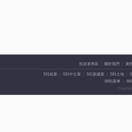
投資者專區
關於我們
廣
591租屋
591中古屋
591新建案
591土地
8891新車
88
Copyrigh