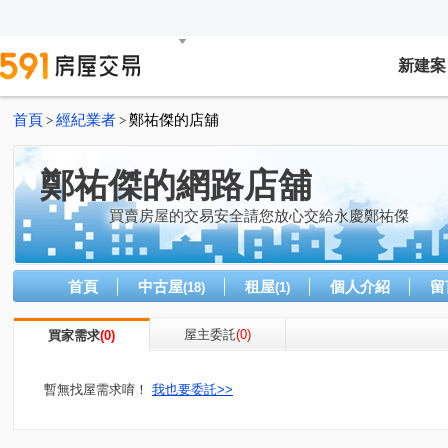
新建案
首頁
經紀業者
鄭祐傑的店舖
>
>
鄭祐傑的網路店舖
買賣房屋的交易安全請您放心交給永慶鄭祐傑
首頁
中古屋
租屋
個人介紹
留
(18)
(1)
屋主委託
(0)
買家需求
(0)
暫無找屋需求唷！
我也要委託>>