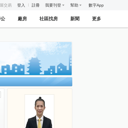
房屋交易
登入
註冊
我要刊登
幫助
數字App
辦公
廠房
社區找房
新聞
更多