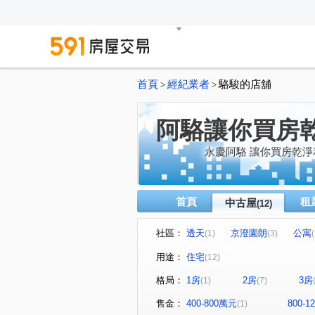
首頁
經紀業者
駱駿的店舖
>
>
阿駱讓你買房
永慶阿駱 讓你買房乾淨
首頁
租
中古屋
(12)
社區：
透天
京澄園朗
公寓
(1)
(3)
(
UPTOWN上城
竑門苒苒
(1)
(1
用途：
住宅
(12)
康寧街
文中三路
大
(1)
(3)
格局：
1房
2房
3房
(1)
(7)
大興西路二段
忠一路
(1)
(1)
售金：
400-800萬元
800-
(1)