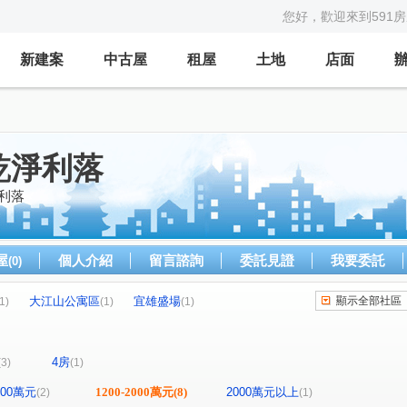
您好，歡迎來到591
新建案
中古屋
租屋
土地
店面
乾淨利落
利落
屋
個人介紹
留言諮詢
委託見證
我要委託
(0)
大江山公寓區
宜雄盛場
顯示全部社區
1)
(1)
(1)
京澄為和
合康檜邑
璀璨經國
)
(1)
(1)
(1)
華七街
幸美十一街
正康一街
(1)
(1)
(1)
4房
(3)
(1)
水岸一街
日光路
經國路
(1)
(1)
(1)
1200萬元
1200-2000萬元
(8)
2000萬元以上
(2)
(1)