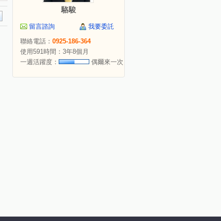
駱駿
留言諮詢
我要委託
聯絡電話：
0925-186-364
使用591時間：3年8個月
一週活躍度：
偶爾來一次