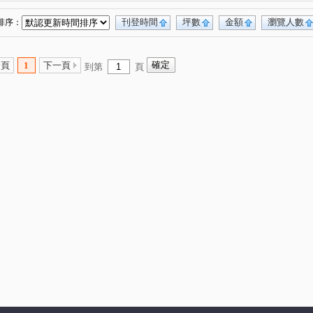
刊登時間
坪數
金額
瀏覽人數
排序：
一頁
1
下一頁
到第
頁