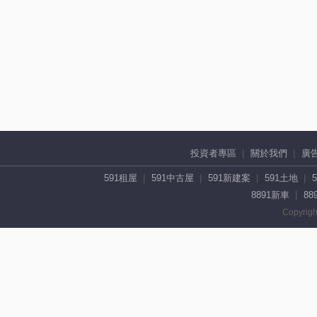
投資者專區
關於我們
廣
591租屋
591中古屋
591新建案
591土地
8891新車
88
Copyrigh