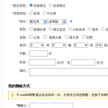
*
委託類型：
找屋委託
房屋委託
*
房屋類型：
租屋
中古屋
*
地址：
類型：
整層住家
獨立套房
分租套房
雅房
店
形態：
公寓
電梯大樓
透天厝
別墅
格局：
房
廳
衛
陽
坪數：
坪
租金：
元/月
至
元/月
備註：
我的聯絡方式
E-mail和聯繫電話必須填寫一項，方便店主與您聯繫；您留下的
*
聯絡人：