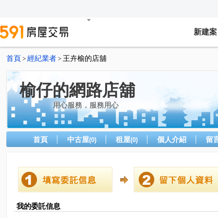
新建案
首頁
經紀業者
王卉榆的店舖
>
>
榆仔的網路店舖
用心服務，服務用心
首頁
中古屋
租屋
個人介紹
留
(0)
(0)
我的委託信息