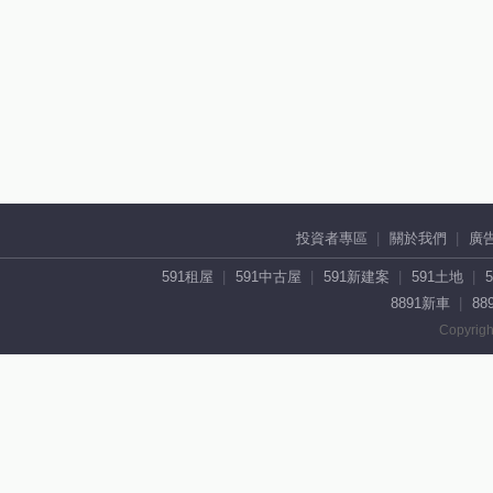
投資者專區
關於我們
廣
591租屋
591中古屋
591新建案
591土地
8891新車
88
Copyrigh