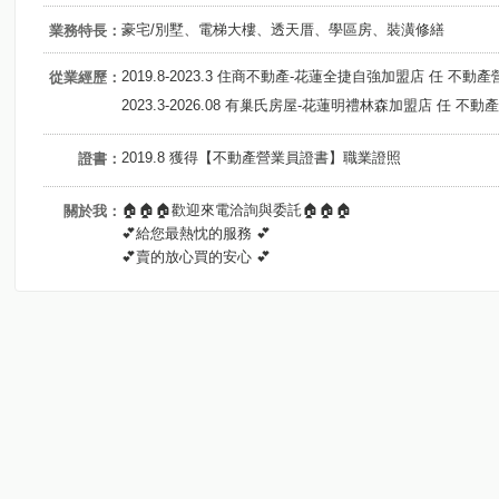
豪宅/別墅、電梯大樓、透天厝、學區房、裝潢修繕
業務特長：
2019.8-2023.3 住商不動產-花蓮全捷自強加盟店 任 不動
從業經歷：
2023.3-2026.08 有巢氏房屋-花蓮明禮林森加盟店 任 不
2019.8 獲得【不動產營業員證書】職業證照
證書：
🏠🏠🏠歡迎來電洽詢與委託🏠🏠🏠
關於我：
💕給您最熱忱的服務 💕
💕賣的放心買的安心 💕