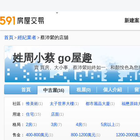
新建案
首頁
經紀業者
蔡沛縈的店舖
>
>
姓周小蔡 go屋趣
賣 買房、大小事、蔡沛縈始終如一、和顏悅色為您
首頁
租屋
個人介紹
留
中古屋
(0)
(16)
社區：
惟美術
太子世界大樓
都市麗晶大廈
福懋原鑄
(1)
(1)
(1)
鼎宇美術館大廈
龍騰
富天下大廈
棋琴22重奏
(1)
(1)
(1)
(
用途：
住宅
店面
(15)
(1)
國泰公寓
凹仔綠
京城巴黎
棋琴18重奏
(1)
(1)
(1)
(1)
格局：
2房
3房
4房
5房以上
(1)
(7)
(5)
(2)
美術東四路
和順街
華豐街
大順一路
明
(2)
(1)
(2)
(1)
察哈爾二街
建國一路
美術北五街
民泰街
(1)
(1)
(1)
(1)
售金：
400-800萬元
800-1200萬元
1200-2000
(1)
(1)