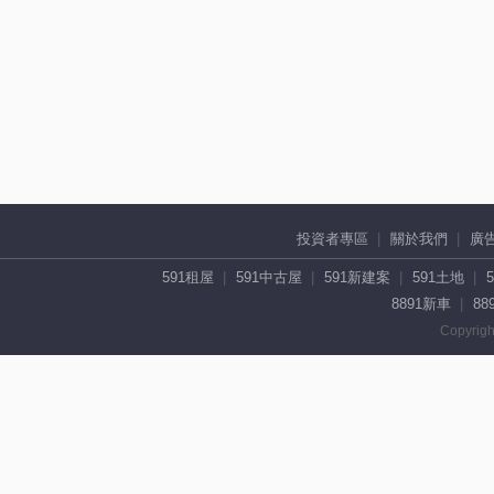
投資者專區
關於我們
廣
591租屋
591中古屋
591新建案
591土地
8891新車
88
Copyrigh