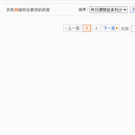
十全二路
大興街
高楠一街
(1)
(1)
(1)
共有
16
個符合要求的房屋
排序：
上一頁
1
2
下一頁
到第