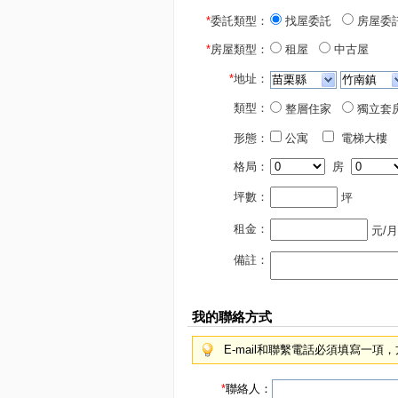
*
委託類型：
找屋委託
房屋委
*
房屋類型：
租屋
中古屋
*
地址：
類型：
整層住家
獨立套
形態：
公寓
電梯大樓
格局：
房
坪數：
坪
租金：
元/月
備註：
我的聯絡方式
E-mail和聯繫電話必須填寫一
*
聯絡人：