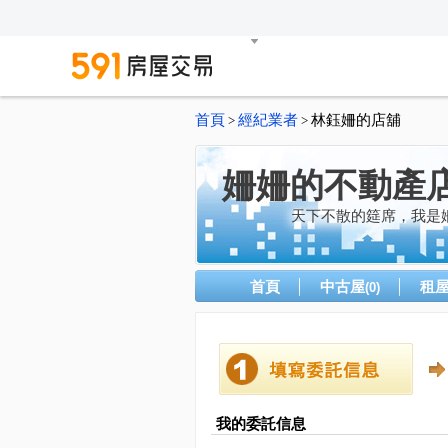
首頁
經紀業者
林鈺姍的店舖
>
>
姍姍的不動產
天下不散的筵席，我是
首頁
中古屋
租
(0)
我的委託信息