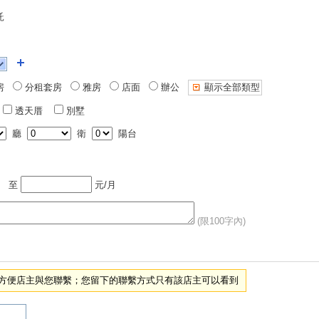
託
房
分租套房
雅房
店面
辦公
顯示全部類型
透天厝
別墅
廳
衛
陽台
至
元/月
(限100字內)
項，方便店主與您聯繫；您留下的聯繫方式只有該店主可以看到