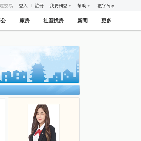
房屋交易
登入
註冊
我要刊登
幫助
數字App
辦公
廠房
社區找房
新聞
更多