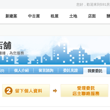
您好，歡迎來到591
新建案
中古屋
租屋
土地
店面
店舖
姍姍，為您服務
屋
個人介紹
留言諮詢
委託見證
(0)
我要委託