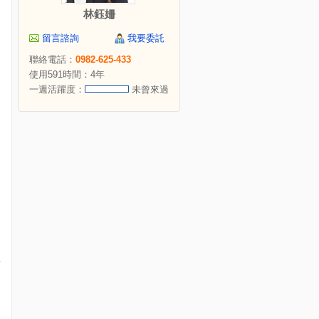
林鈺姍
留言諮詢
我要委託
聯絡電話：
0982-625-433
使用591時間：4年
一週活躍度：
未曾來過