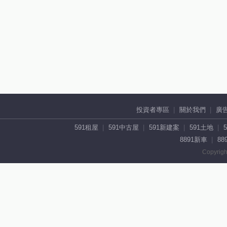
投資者專區
關於我們
廣
591租屋
591中古屋
591新建案
591土地
8891新車
88
Copyrigh