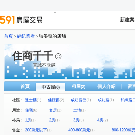
新建案
首頁
經紀業者
張晏甄的店舖
>
>
住商千千☺
真誠不欺瞞
首頁
租屋
個人介紹
留
中古屋
(2)
(8)
社區：
進士樓
佳鋐郡
成功富邑
成功路
和緯路
(1)
(2)
(1)
(1)
中華北路一段
北忠街
大和路
(2)
(1)
(1)
用途：
住宅
套房
土地
(6)
(1)
(1)
格局：
1房
2房
3房
4房
(1)
(1)
(3)
(2)
售金：
200萬元以下
400-800萬元
800-1200萬
(1)
(1)