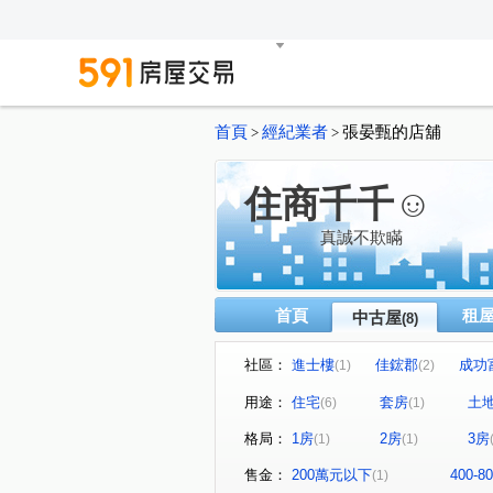
首頁
經紀業者
張晏甄的店舖
>
>
住商千千☺
真誠不欺瞞
首頁
租
中古屋
(8)
社區：
進士樓
佳鋐郡
成功
(1)
(2)
中華北路一段
北忠街
(2)
(1)
用途：
住宅
套房
土
(6)
(1)
格局：
1房
2房
3房
(1)
(1)
售金：
200萬元以下
400-
(1)