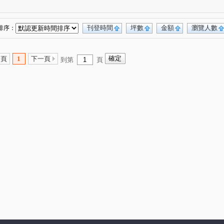
刊登時間
坪數
金額
瀏覽人數
排序：
一頁
1
下一頁
到第
頁