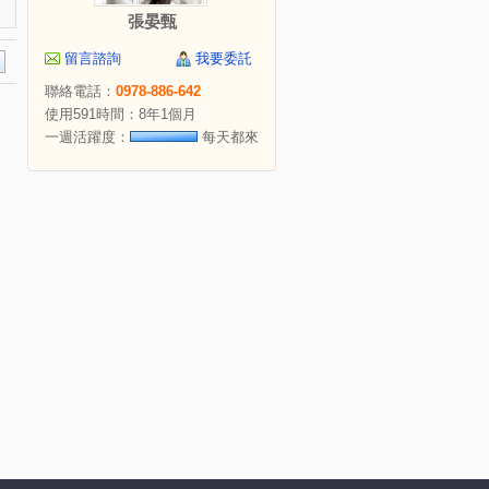
張晏甄
留言諮詢
我要委託
聯絡電話：
0978-886-642
使用591時間：8年1個月
一週活躍度：
每天都來