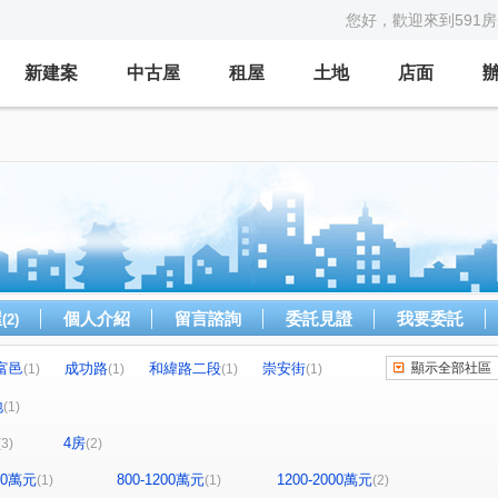
您好，歡迎來到591
新建案
中古屋
租屋
土地
店面
屋
個人介紹
留言諮詢
委託見證
我要委託
(2)
富邑
成功路
和緯路二段
崇安街
顯示全部社區
(1)
(1)
(1)
(1)
大和路
(1)
地
(1)
4房
(3)
(2)
800萬元
800-1200萬元
1200-2000萬元
(1)
(1)
(2)