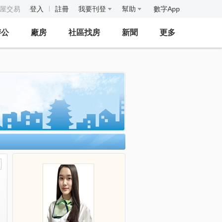
房屋交易
登入
註冊
我要刊登
幫助
數字App
辦公
廠房
社區找房
新聞
更多