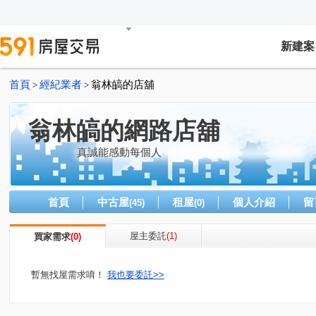
新建案
首頁
經紀業者
翁林皜的店舖
>
>
翁林皜的網路店舖
真誠能感動每個人
首頁
中古屋
租屋
個人介紹
留
(45)
(0)
屋主委託
(1)
買家需求
(0)
暫無找屋需求唷！
我也要委託>>