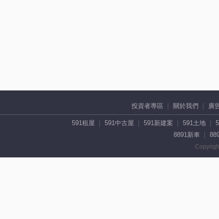
投資者專區
關於我們
廣
591租屋
591中古屋
591新建案
591土地
8891新車
88
Copyrigh