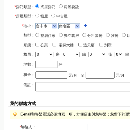
*
委託類型：
找屋委託
房屋委託
*
房屋類型：
租屋
中古屋
*
地址：
類型：
整層住家
獨立套房
分租套房
雅房
店
形態：
公寓
電梯大樓
透天厝
別墅
格局：
房
廳
衛
陽
坪數：
坪
租金：
元/月
至
元/月
備註：
我的聯絡方式
E-mail和聯繫電話必須填寫一項，方便店主與您聯繫；您留下的
*
聯絡人：