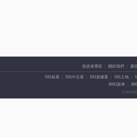
投資者專區
關於我們
廣
591租屋
591中古屋
591新建案
591土地
8891新車
88
Copyrigh