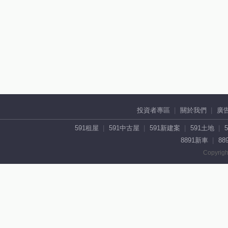
投資者專區
關於我們
廣
591租屋
591中古屋
591新建案
591土地
8891新車
88
Copyrigh