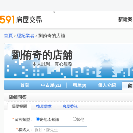
新建案
首頁
經紀業者
劉侑奇的店舖
>
>
劉侑奇的店舖
本人誠懇、真心服務
首頁
中古屋
租屋
個人介紹
(21)
(0)
留
店鋪問答
我要提問
找屋需求
房屋委託
*
留言類型：
房地產知識
其他
*
聯絡人：