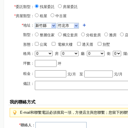
*
委託類型：
找屋委託
房屋委託
*
房屋類型：
租屋
中古屋
*
地址：
類型：
整層住家
獨立套房
分租套房
雅房
店
形態：
公寓
電梯大樓
透天厝
別墅
格局：
房
廳
衛
陽
坪數：
坪
租金：
元/月
至
元/月
備註：
我的聯絡方式
E-mail和聯繫電話必須填寫一項，方便店主與您聯繫；您留下的
*
聯絡人：