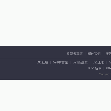
投資者專區
關於我們
廣
591租屋
591中古屋
591新建案
591土地
8891新車
88
Copyrigh