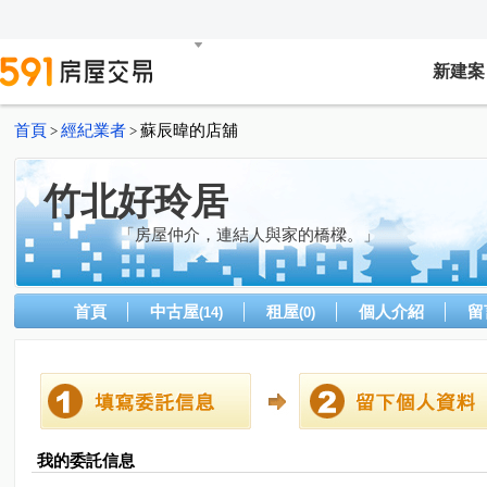
新建案
首頁
經紀業者
蘇辰暐的店舖
>
>
竹北好玲居
「房屋仲介，連結人與家的橋樑。」
首頁
中古屋
租屋
個人介紹
留
(14)
(0)
我的委託信息