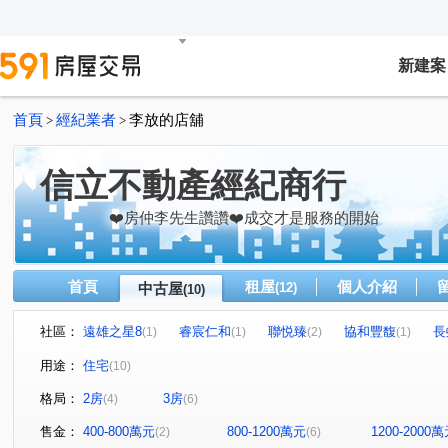
新建案
首頁
經紀業者
李放的店舖
>
>
信立不動產經紀商行
❤️房仲李先生讚讚❤️成交才是服務的開始
首頁
租屋
個人介紹
中古屋
(12)
(10)
社區：
遠雄之星8
睿宸仁和
聯悦臻
協和豐馥
長
(1)
(1)
(2)
(1)
櫻花市鎮之櫻
聯悦馥
大勇路
中社路
臨
(2)
(1)
(1)
(1)
用途：
住宅
(10)
港新五路
大勇南路
大仁路二段
港新三路
(1)
(1)
(1)
(2)
格局：
2房
3房
(4)
(6)
售金：
400-800萬元
800-1200萬元
1200-2000
(2)
(6)