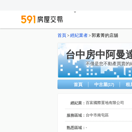
首頁
經紀業者
郭素菁的店舖
>
>
台中房中阿曼
不僅是您不動產買賣的
首頁
中古屋
租
(17)
百富國際置地有限公司
經紀業：
台中市南屯區
服務區域：
-
熟悉區域：