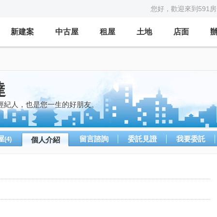
您好，歡迎來到591
新建案
中古屋
租屋
土地
店面
達
經紀人，也是您一生的好朋友。
屋
留言諮詢
委託見證
我要委託
(4)
個人介紹