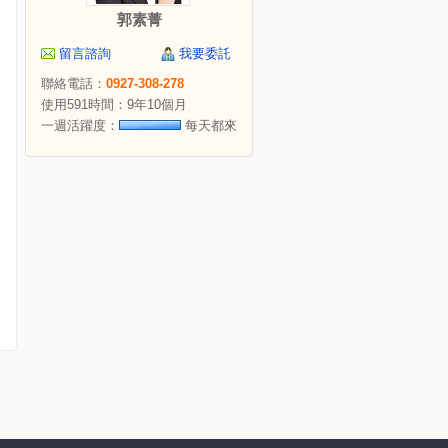
郭素菁
留言諮詢
我要委託
聯絡電話：
0927-308-278
使用591時間：9年10個月
一週活躍度：
每天都來