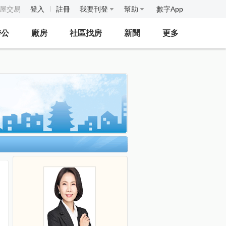
房屋交易
登入
註冊
我要刊登
幫助
數字App
辦公
廠房
社區找房
新聞
更多