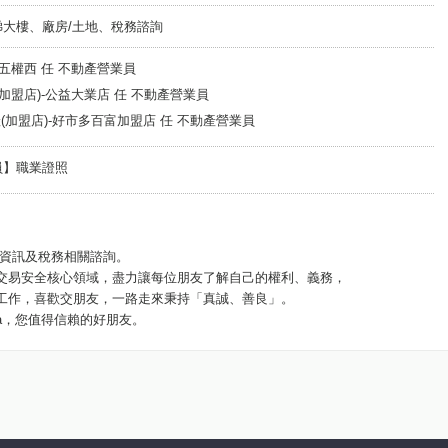
梯大樓、廠房/土地、稅務諮詢
房屋-五權西 任 不動產營業員
不動產(加盟店)-公益大業店 任 不動產營業員
慶不動產(加盟店)-好市多百富加盟店 任 不動產營業員
業員】職業證照
資訊及稅務相關諮詢。
業與交易安全核心領域，盡力讓每位朋友了解自己的權利、義務，
享受工作，喜歡交朋友，一路走來秉持「真誠、善良」。
da，您值得信賴的好朋友。