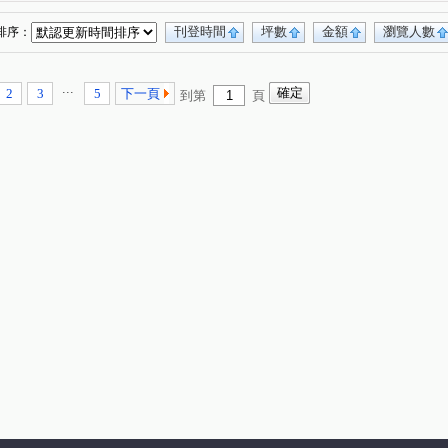
時代廣場大廈
新生報
民生社區
(1)
(1)
(1)
大福將綜合大樓
南京新貴族
園中園
(1)
(1)
(1)
刊登時間
坪數
金額
瀏覽人數
排序：
歌林超群大廈
羅斯福路三段
三民路
(1)
(1)
(1)
(3)
南路一段
光復北路
民生東路五段
(1)
(2)
(7)
...
2
3
5
下一頁
到第
頁
新東街
舊宗路一段
頭前路
(3)
(1)
(1)
撫遠街
八德路三段
忠孝東路四段
(1)
(2)
(1)
水源街
新中街
延壽街
寧夏路
(1)
(1)
(1)
(1)
福德街
南京東路五段
(1)
(1)