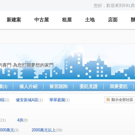
您好，歡迎來到591
新建案
中古屋
租屋
土地
店面
的賽門·為您打開夢想的家門
屋
個人介紹
留言諮詢
委託見證
我要委託
(3)
D區
健安新城A區
華翠庭園
顯示全部社區
(1)
(1)
(1)
敦南麗舍
鐘鼎山林
新光民生廣場華廈
(1)
(1)
(1)
績第一名
德安印象
竹城新東京
(1)
(1)
(1)
4房
(21)
(8)
名人世界
行善天下
建成花園廣場
(2)
(1)
(1)
民生社區
國考不動產經紀人廖奕昕
(1)
(1)
-2000萬元
2000萬元以上
(3)
(38)