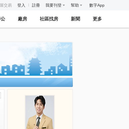
房屋交易
登入
註冊
我要刊登
幫助
數字App
辦公
廠房
社區找房
新聞
更多