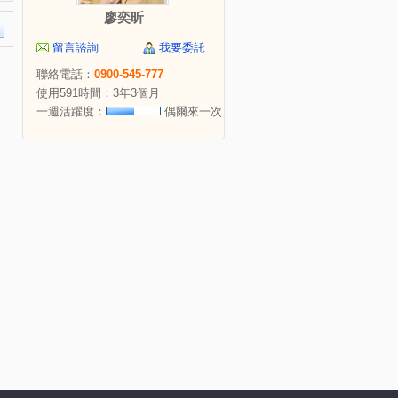
廖奕昕
留言諮詢
我要委託
聯絡電話：
0900-545-777
使用591時間：3年3個月
一週活躍度：
偶爾來一次