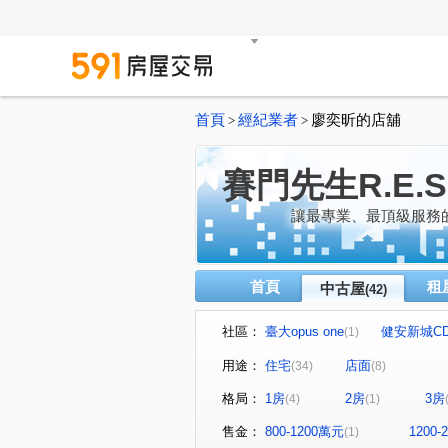
首頁
經紀業者
廖奕昕的店舖
>
>
賽門先生R.E.S
讓最專業、最頂級服務
首頁
租
中古屋
(42)
社區：
臺大opus one
健安新城C
(1)
鳴森大苑-鳴森苑
太平洋
(2)
用途：
住宅
店面
(34)
(8)
仰大湖
2025年度個人業
(1)
格局：
1房
2房
3房
(4)
(1)
國王大廈銀座
德運京鼎
(1)
(1)
富錦新村
福之鄉大廈
(1)
(1)
售金：
800-1200萬元
1200
(1)