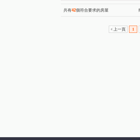
NY21紐約花園
福之鄉
(1)
(1)
金吉利大樓
民生社區
(1)
(2)
共有
42
個符合要求的房屋
金馬大廈
2025年度第一名
(1)
富錦街
健康路
敦化
(3)
(2)
上一頁
1
明峰街
內湖路一段
(1)
(1)
南京東路二段
行善路
(1)
(1)
三重路
民生東路三段
(1)
(1)
八德路四段
長安街
(1)
(1)