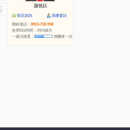
謝筑妘
留言諮詢
我要委託
聯絡電話：
0913-718-558
使用591時間：3年5個月
一週活躍度：
偶爾來一次