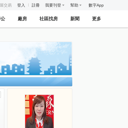
房屋交易
登入
註冊
我要刊登
幫助
數字App
辦公
廠房
社區找房
新聞
更多