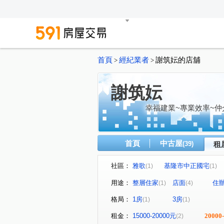
首頁
經紀業者
謝筑妘的店舖
>
>
謝筑妘
幸福建業~專業效率~仲
首頁
中古屋
(39)
租
社區：
雅歌
基隆市中正國宅
(1)
(1)
信五路
中山二路
中
(1)
(1)
用途：
整層住家
店面
住
(1)
(4)
格局：
1房
3房
(1)
(1)
租金：
15000-20000元
20000
(2)