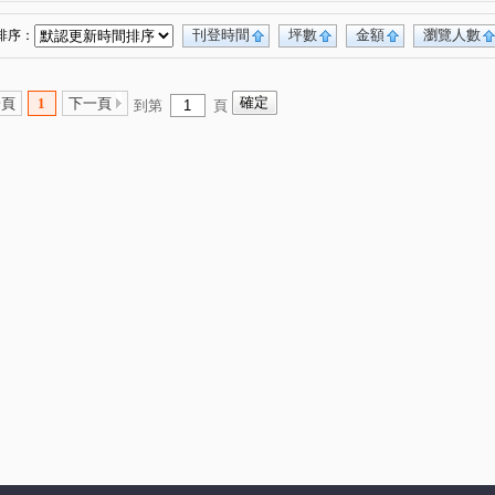
刊登時間
坪數
金額
瀏覽人數
排序：
一頁
1
下一頁
到第
頁