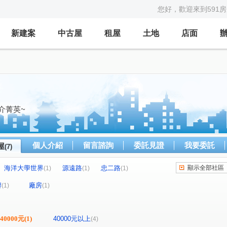
您好，歡迎來到591
新建案
中古屋
租屋
土地
店面
介菁英~
個人介紹
留言諮詢
委託見證
我要委託
屋
(7)
海洋大學世界
源遠路
忠二路
顯示全部社區
(1)
(1)
(1)
船路
北寧路
新豐街
(1)
(1)
(1)
辦
廠房
(1)
(1)
-40000元
(1)
40000元以上
(4)