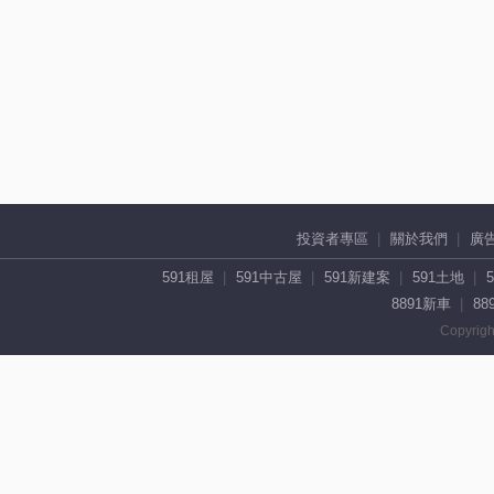
投資者專區
關於我們
廣
591租屋
591中古屋
591新建案
591土地
8891新車
88
Copyrigh