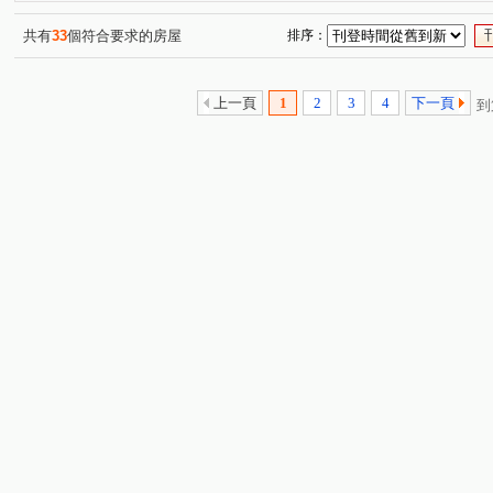
中央六街
開封街二段
中興路二段
環河路
(1)
(1)
(2)
(2)
北新路二段
復興路
央北二路
大華三路
(1)
(1)
(1)
(1)
共有
33
個符合要求的房屋
排序：
安興路
合宜路
圓通路
達觀路
興隆路三
(1)
(1)
(1)
(1)
永樂街
中平路
大同街
安成街
辛亥路四
(1)
(1)
(1)
(1)
上一頁
1
2
3
4
下一頁
到
秀明路一段
民族路
安康路一段
中央路
(1)
(2)
(1)
(2)