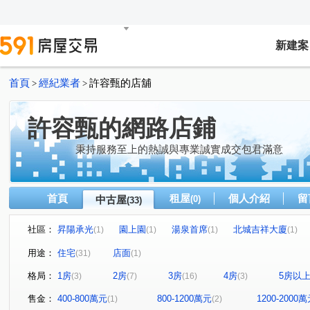
新建案
首頁
經紀業者
許容甄的店舖
>
>
許容甄的網路店鋪
秉持服務至上的熱誠與專業誠實成交包君滿意
首頁
租屋
個人介紹
留
中古屋
(0)
(33)
社區：
昇陽承光
園上園
湯泉首席
北城吉祥大廈
(1)
(1)
(1)
(1)
極景
富裔河
宏國大央北
合環LANDMARK
(1)
(1)
(1)
(1)
用途：
住宅
店面
(31)
(1)
敦南花園別墅區
森之道A3區
鳳凰城
達觀A7
(1)
(1)
(1)
(1
格局：
1房
2房
3房
4房
5房以
(3)
(7)
(16)
(3)
上碧潭
找甄甄最划算
找甄甄最划算
風華
(1)
(1)
(1)
(1)
雨果文學館
水美安康
中央名家
建國芳鄰
(1)
(1)
(1)
(1)
售金：
400-800萬元
800-1200萬元
1200-2000
(1)
(2)