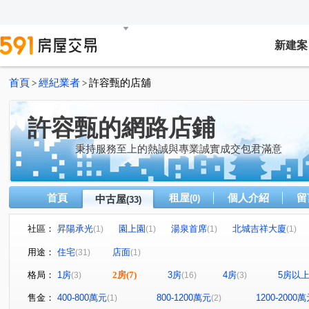
新建案
首頁
經紀業者
許容甄的店舖
>
>
許容甄的網路店鋪
秉持服務至上的熱誠與專業誠實成交包君滿意
首頁
租屋
個人介紹
留
中古屋
(0)
(33)
社區：
昇陽承光
園上園
湯泉首席
北城吉祥大廈
(1)
(1)
(1)
(1)
極景
富裔河
宏國大央北
合環LANDMARK
(1)
(1)
(1)
(1)
用途：
住宅
店面
(31)
(1)
敦南花園別墅區
森之道A3區
鳳凰城
達觀A7
(1)
(1)
(1)
(1
格局：
1房
2房
(7)
3房
4房
5房以
(3)
(16)
(3)
上碧潭
找甄甄最划算
找甄甄最划算
風華
(1)
(1)
(1)
(1)
雨果文學館
水美安康
中央名家
建國芳鄰
(1)
(1)
(1)
(1)
售金：
400-800萬元
800-1200萬元
1200-2000
(1)
(2)