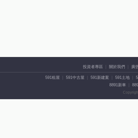
投資者專區
關於我們
廣
591租屋
591中古屋
591新建案
591土地
8891新車
88
Copyrigh