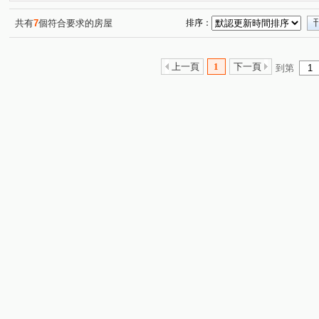
中央六街
開封街二段
中興路二段
環河路
(1)
(1)
(2)
(2)
北新路二段
復興路
央北二路
大華三路
(1)
(1)
(1)
(1)
共有
7
個符合要求的房屋
排序：
安興路
合宜路
圓通路
達觀路
興隆路三
(1)
(1)
(1)
(1)
永樂街
中平路
大同街
安成街
辛亥路四
(1)
(1)
(1)
(1)
上一頁
1
下一頁
到第
秀明路一段
民族路
安康路一段
中央路
(1)
(2)
(1)
(2)