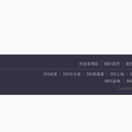
投資者專區
關於我們
廣
591租屋
591中古屋
591新建案
591土地
8891新車
88
Copyrigh