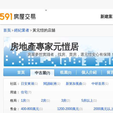
新建案
首頁
經紀業者
黃元愷的店舖
>
>
房地產專家元愷居
房屋夢想實踐者，找房、賣房，選元愷安心有保障
首頁
租屋
個人介紹
留
中古屋
(0)
(7)
社區：
日安東湖
閱讀歐洲
新第加冕曲
中研首席
(1)
(1)
(1)
(1)
康樂街
成功路五段
文湖街
安康路
福山
(1)
(1)
(1)
(1)
用途：
住宅
(7)
金湖路
(1)
格局：
1房
2房
3房
5房以上
(3)
(1)
(2)
(1)
售金：
400-800萬元
1200-2000萬元
2000萬元以
(1)
(3)