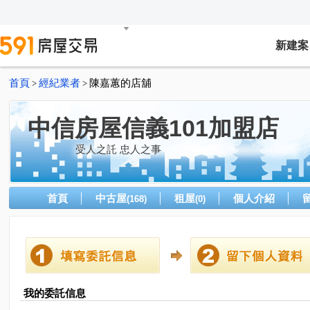
新建案
首頁
經紀業者
陳嘉蕙的店舖
>
>
中信房屋信義101加盟店
受人之託 忠人之事
首頁
中古屋
租屋
個人介紹
(168)
(0)
我的委託信息