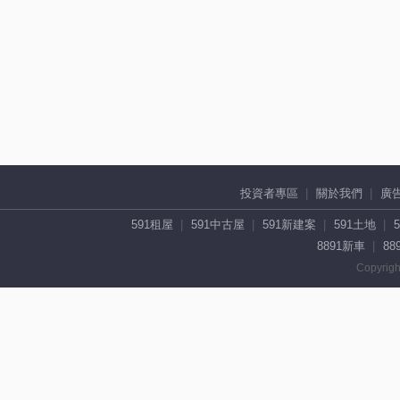
投資者專區
關於我們
廣
591租屋
591中古屋
591新建案
591土地
8891新車
88
Copyrigh