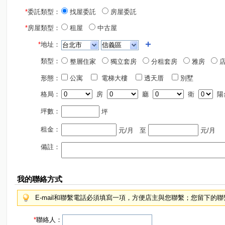
*
委託類型：
找屋委託
房屋委託
*
房屋類型：
租屋
中古屋
*
地址：
類型：
整層住家
獨立套房
分租套房
雅房
店
形態：
公寓
電梯大樓
透天厝
別墅
格局：
房
廳
衛
陽
坪數：
坪
租金：
元/月
至
元/月
備註：
我的聯絡方式
E-mail和聯繫電話必須填寫一項，方便店主與您聯繫；您留下的
*
聯絡人：