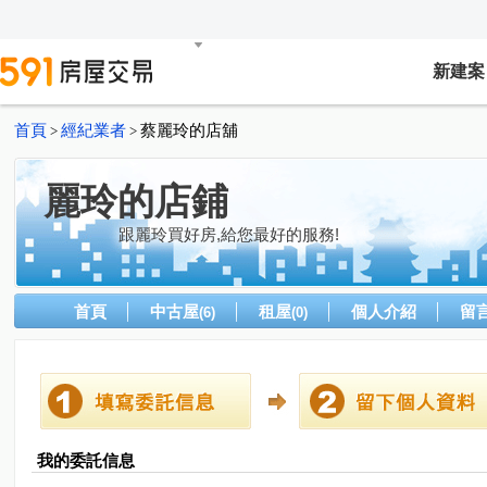
新建案
首頁
經紀業者
蔡麗玲的店舖
>
>
麗玲的店鋪
跟麗玲買好房,給您最好的服務!
首頁
中古屋
租屋
個人介紹
留
(6)
(0)
我的委託信息