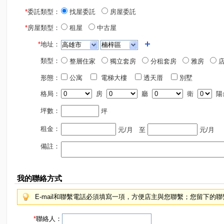
*
委託類型：
找屋委託
房屋委託
*
房屋類型：
租屋
中古屋
*
地址：
類型：
整層住家
獨立套房
分租套房
雅房
店
形態：
公寓
電梯大樓
透天厝
別墅
格局：
房
廳
衛
陽
坪數：
坪
租金：
元/月
至
元/月
備註：
我的聯絡方式
E-mail和聯繫電話必須填寫一項，方便店主與您聯繫；您留下的
*
聯絡人：