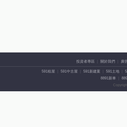
投資者專區
關於我們
廣
591租屋
591中古屋
591新建案
591土地
8891新車
88
Copyrigh