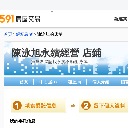
新建案
首頁
經紀業者
陳泳旭的店舖
>
>
陳泳旭永續經營 店鋪
買屋看屋請找永慶不動產 泳旭
首頁
中古屋
租屋
個人介紹
留
(1)
(0)
我的委託信息