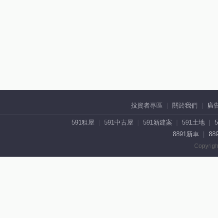
投資者專區
關於我們
廣
591租屋
591中古屋
591新建案
591土地
8891新車
88
Copyrigh