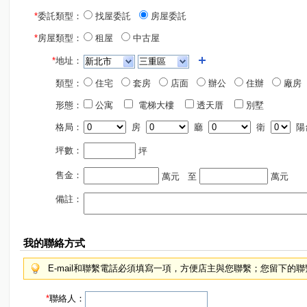
*
委託類型：
找屋委託
房屋委託
*
房屋類型：
租屋
中古屋
*
地址：
類型：
住宅
套房
店面
辦公
住辦
廠房
形態：
公寓
電梯大樓
透天厝
別墅
格局：
房
廳
衛
陽
坪數：
坪
售金：
萬元
至
萬元
備註：
我的聯絡方式
E-mail和聯繫電話必須填寫一項，方便店主與您聯繫；您留下的
*
聯絡人：