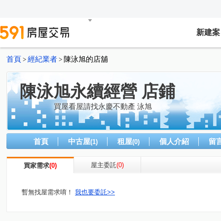
新建案
首頁
經紀業者
陳泳旭的店舖
>
>
陳泳旭永續經營 店鋪
買屋看屋請找永慶不動產 泳旭
首頁
中古屋
租屋
個人介紹
留
(1)
(0)
屋主委託
(0)
買家需求
(0)
暫無找屋需求唷！
我也要委託>>