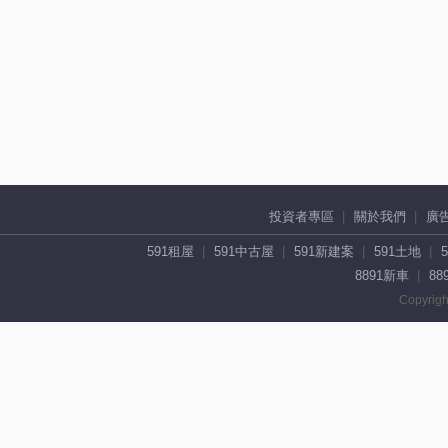
投資者專區
關於我們
廣
591租屋
591中古屋
591新建案
591土地
8891新車
88
Copyrigh