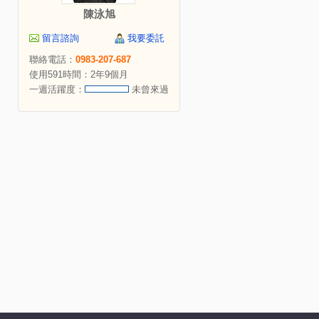
陳泳旭
留言諮詢
我要委託
聯絡電話：
0983-207-687
使用591時間：2年9個月
一週活躍度：
未曾來過