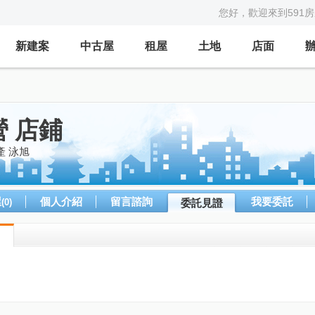
您好，歡迎來到591
新建案
中古屋
租屋
土地
店面
 店鋪
 泳旭
屋
個人介紹
留言諮詢
我要委託
(0)
委託見證