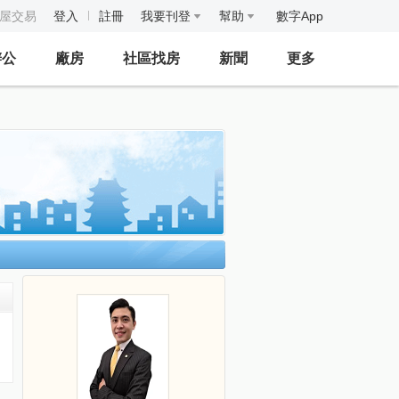
房屋交易
登入
註冊
我要刊登
幫助
數字App
辦公
廠房
社區找房
新聞
更多