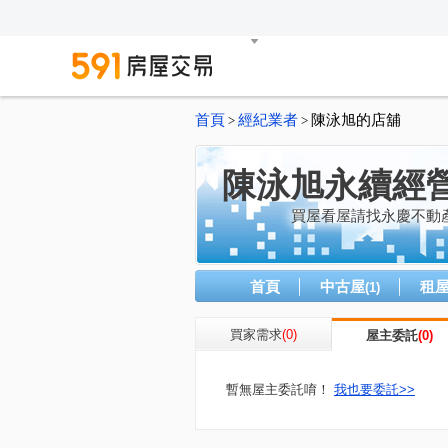
首頁
經紀業者
陳泳旭的店舖
>
>
陳泳旭永續經營
買屋看屋請找永慶不動產
首頁
中古屋
租
(1)
買家需求
(0)
屋主委託
(0)
暫無屋主委託唷！
我也要委託>>