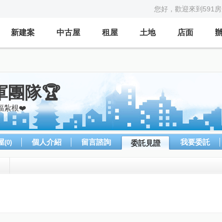
您好，歡迎來到591
新建案
中古屋
租屋
土地
店面
軍團隊🏆
幸福紮根❤️
屋
個人介紹
留言諮詢
我要委託
(0)
委託見證