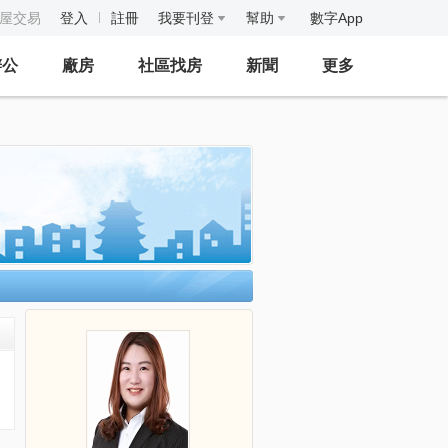
房屋交易
登入
註冊
我要刊登
幫助
數字App
辦公
廠房
社區找房
新聞
更多