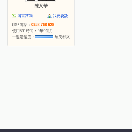
陳又華
留言諮詢
我要委託
聯絡電話：
0958-768-628
使用591時間：2年9個月
一週活躍度：
每天都來