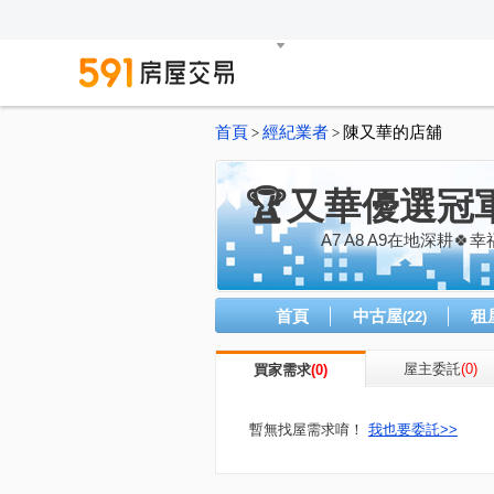
首頁
經紀業者
陳又華的店舖
>
>
🏆又華優選冠
A7 A8 A9在地深耕🍀
首頁
中古屋
租
(22)
屋主委託
(0)
買家需求
(0)
暫無找屋需求唷！
我也要委託>>