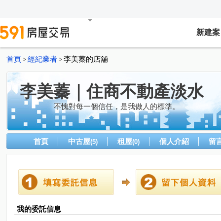
新建案
首頁
經紀業者
李美蓁的店舖
>
>
李美蓁｜住商不動產淡水
不愧對每一個信任，是我做人的標準。
首頁
中古屋
租屋
個人介紹
留
(5)
(0)
我的委託信息