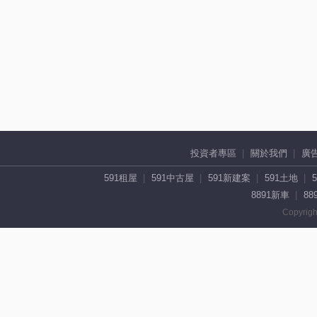
投資者專區
關於我們
廣
591租屋
591中古屋
591新建案
591土地
8891新車
88
Copyrigh