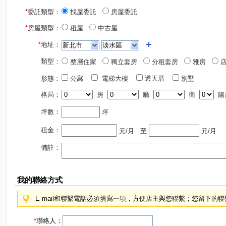
*
委託類型：
找屋委託
房屋委託
*
房屋類型：
租屋
中古屋
*
地址：
類型：
整層住家
獨立套房
分租套房
雅房
店
形態：
公寓
電梯大樓
透天厝
別墅
格局：
房
廳
衛
陽
坪數：
坪
租金：
元/月
至
元/月
備註：
我的聯絡方式
E-mail和聯繫電話必須填寫一項，方便店主與您聯繫；您留下的
*
聯絡人：