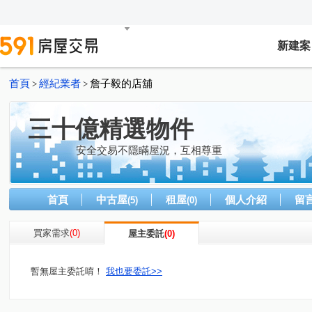
新建案
首頁
經紀業者
詹子毅的店舖
>
>
三十億精選物件
安全交易不隱瞞屋況，互相尊重
首頁
中古屋
租屋
個人介紹
留
(5)
(0)
買家需求
(0)
屋主委託
(0)
暫無屋主委託唷！
我也要委託>>