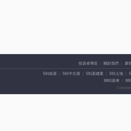
投資者專區
關於我們
廣
591租屋
591中古屋
591新建案
591土地
8891新車
88
Copyrigh