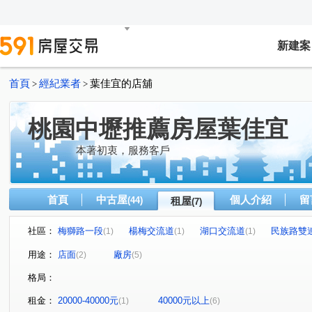
新建案
首頁
經紀業者
葉佳宜的店舖
>
>
桃園中壢推薦房屋葉佳宜
本著初衷，服務客戶
首頁
中古屋
個人介紹
留
(44)
租屋
(7)
社區：
梅獅路一段
楊梅交流道
湖口交流道
民族路雙
(1)
(1)
(1)
中華路二段
中山路
中美路一段
(1)
(1)
(1)
用途：
店面
廠房
(2)
(5)
格局：
租金：
20000-40000元
40000元以上
(1)
(6)