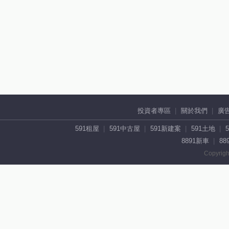
投資者專區
關於我們
廣
591租屋
591中古屋
591新建案
591土地
8891新車
88
Copyrigh