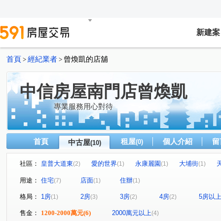
新建案
首頁
經紀業者
曾煥凱的店舖
>
>
中信房屋南門店曾煥凱
專業服務用心對待
首頁
租屋
個人介紹
留
中古屋
(0)
(10)
社區：
皇普大道東
愛的世界
永康麗園
大埔街
(2)
(1)
(1)
(1)
莎士比亞
南海1號苑
復興路
景平路
民安
(1)
(1)
(1)
(2)
用途：
住宅
店面
住辦
(7)
(1)
(1)
新生南路二段
大埔街
中山北路五段
辛亥路二
(1)
(1)
(1)
格局：
1房
2房
3房
4房
5房以
(1)
(3)
(2)
(2)
忠孝路二段
(1)
售金：
1200-2000萬元
(6)
2000萬元以上
(4)