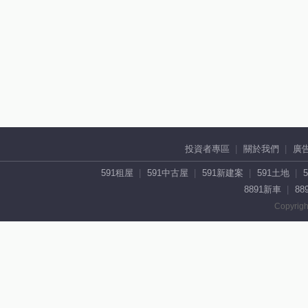
投資者專區
關於我們
廣
591租屋
591中古屋
591新建案
591土地
8891新車
88
Copyrigh